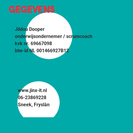
GEGEVENS
Jildou Dooper
onderwijsondernemer / scrumcoach
kvk nr. 69667098
btw-id NL 001466927B12
www.jinx-it.nl
06-23869228
Sneek, Fryslân