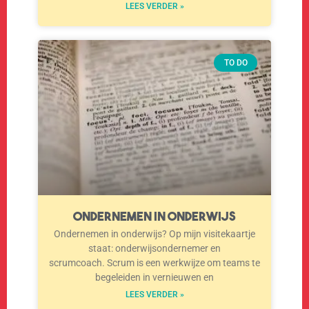
LEES VERDER »
TO DO
Ondernemen in onderwijs
Ondernemen in onderwijs? Op mijn visitekaartje
staat: onderwijsondernemer en
scrumcoach. Scrum is een werkwijze om teams te
begeleiden in vernieuwen en
LEES VERDER »