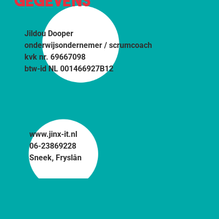
GEGEVENS
Jildou Dooper
onderwijsondernemer / scrumcoach
kvk nr. 69667098
btw-id NL 001466927B12
www.jinx-it.nl
06-23869228
Sneek, Fryslân