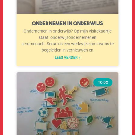
Ondernemen in onderwijs
Ondernemen in onderwijs? Op mijn visitekaartje
staat: onderwijsondernemer en
scrumcoach. Scrum is een werkwijze om teams te
begeleiden in vernieuwen en
LEES VERDER »
TO DO