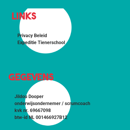
LINKS
Privacy Beleid
Expeditie Tienerschool
GEGEVENS
Jildou Dooper
onderwijsondernemer / scrumcoach
kvk nr. 69667098
btw-id NL 001466927B12