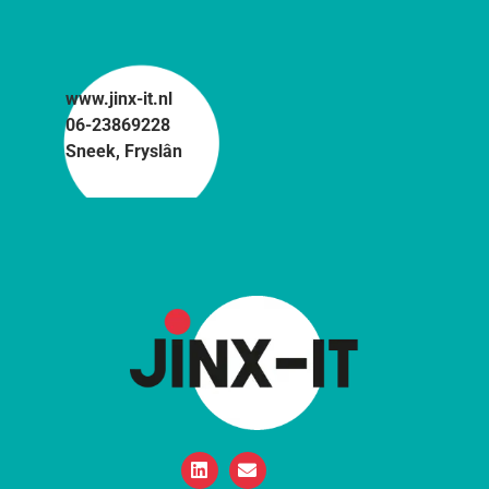
www.jinx-it.nl
06-23869228
Sneek, Fryslân