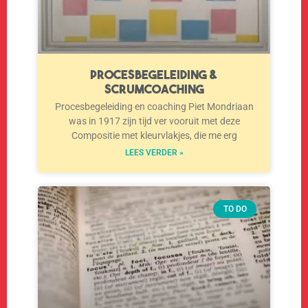
Procesbegeleiding &
Scrumcoaching
Procesbegeleiding en coaching Piet Mondriaan
was in 1917 zijn tijd ver vooruit met deze
Compositie met kleurvlakjes, die me erg
LEES VERDER »
TO DO